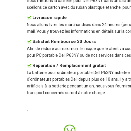
Nous mettons la
batterie pour Dell P63NY
dans un sac ant
scellons ce carton avec du ruban plastique étanche, pour 
Livraison rapide
Nous allons livrer les marchandises dans 24 heures (pen
mail. Vous y trouvez les informations en détails sur la co
Satisfait Remboursé 30 Jours
Afin de réduire au maximum le risque que le client va couri
pour PC portable Dell P63NY
ou de nos services dans ces
Réparation / Remplacement gratuit
La
batterie pour ordinateur portable Dell P63NY
achetée c
d'ordinateurs portables Dell depuis plus de 10 ans, il 
artificiels à la batterie pendant un an, nous vous fourni
transport concernés seront à notre charge.