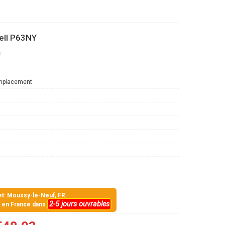
ell P63NY
s
mplacement
jet: Moussy-le-Neuf, FR.
2-5 jours ouvrables
s en France dans