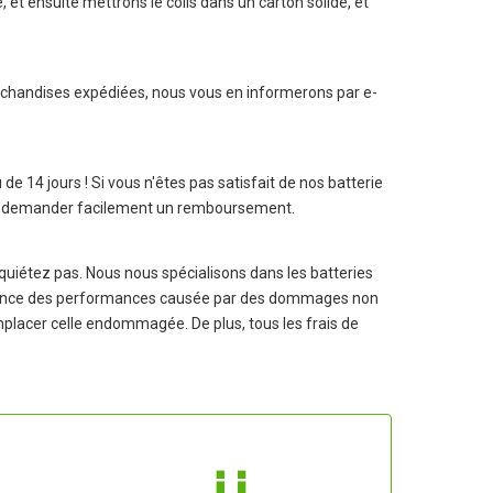
et ensuite mettrons le colis dans un carton solide, et
archandises expédiées, nous vous en informerons par e-
u de 14 jours ! Si vous n'êtes pas satisfait de nos
batterie
ous demander facilement un remboursement.
uiétez pas. Nous nous spécialisons dans les batteries
faillance des performances causée par des dommages non
emplacer celle endommagée. De plus, tous les frais de