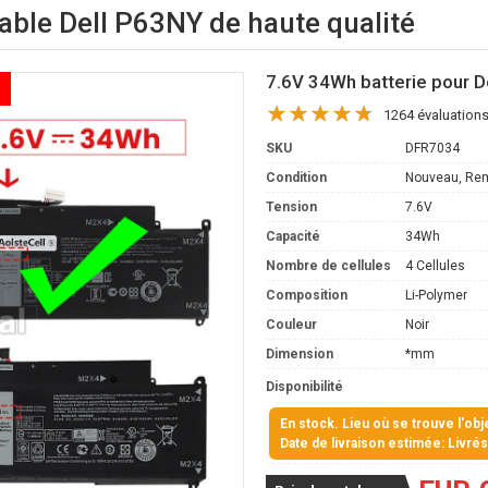
table Dell P63NY de haute qualité
7.6V 34Wh batterie pour D
1264 évaluation
SKU
DFR7034
Condition
Nouveau, Re
Tension
7.6V
Capacité
34Wh
Nombre de cellules
4 Cellules
Composition
Li-Polymer
Couleur
Noir
Dimension
*mm
Disponibilité
En stock. Lieu où se trouve l'ob
Date de livraison estimée: Livré