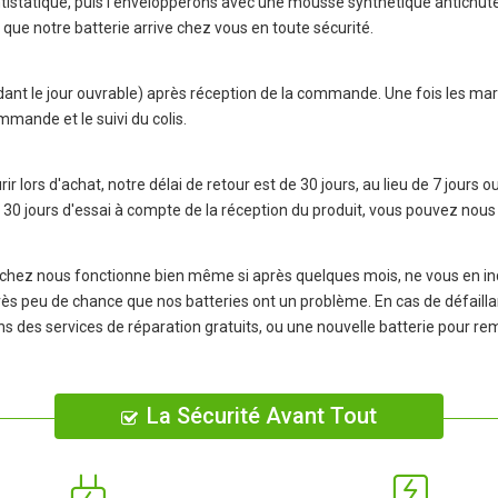
istatique, puis l'envelopperons avec une mousse synthétique antichute, 
que notre batterie arrive chez vous en toute sécurité.
dant le jour ouvrable) après réception de la commande. Une fois les m
mmande et le suivi du colis.
r lors d'achat, notre délai de retour est de 30 jours, au lieu de 7 jours o
 30 jours d'essai à compte de la réception du produit, vous pouvez n
hez nous fonctionne bien même si après quelques mois, ne vous en inq
y a très peu de chance que nos batteries ont un problème. En cas de dé
rons des services de réparation gratuits, ou une nouvelle batterie pour r
La Sécurité Avant Tout