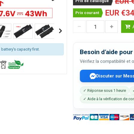
EUR 
Prix de catalogue
EUR €34
Prix courant
attery's capacity first.
Besoin d’aide pour 
Vérifiez la compatibilité et
Discuter sur Mes
✓ Réponse sous 1 heure
✓ Aide à la vérification de co