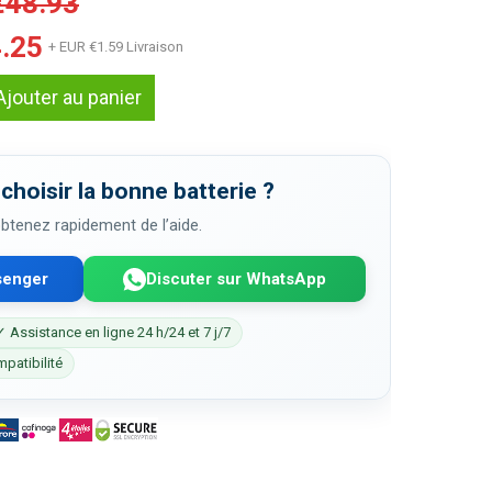
€48.93
.25
+ EUR €1.59 Livraison
Ajouter au panier
choisir la bonne batterie ?
 obtenez rapidement de l’aide.
senger
Discuter sur WhatsApp
✓ Assistance en ligne 24 h/24 et 7 j/7
mpatibilité