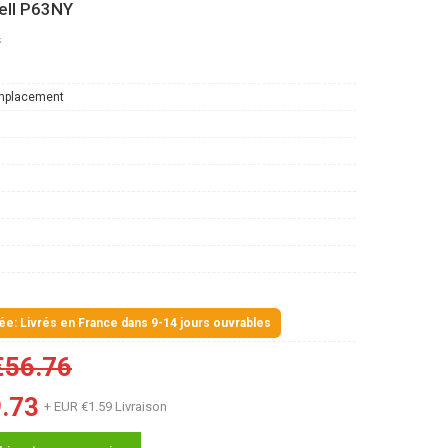
ell P63NY
s
mplacement
mée: Livrés en France dans 9-14 jours ouvrables
€56.76
.73
+ EUR €1.59 Livraison