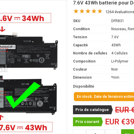
7.6V 43Wh batterie pour D
1264 évaluation
SKU
DFR831
Condition
Nouveau, Re
Tension
7.6V
Capacité
43Wh
Nombre de cellules
4 Cellules
Composition
Li-Polymer
Couleur
Noir
Dimension
*mm
Disponibilité
En stock. Date de livraison esti
EUR 
Prix de catalogue
EUR €39
Prix courant