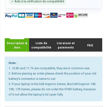
✓ Aide à la vérification de compatibilité
Description &
Liste de
Livraison et
FAQ
Avis
compatibilité
paiements
Note :
1. 10.8V and 11.1V are compatible, they are in common use.
2. Before placing an order please check the position of your old
battery's connector is same to our.
3. If your laptop is the Dell Inspiron Series, like Dell Inspiron 14R,
15R, 17R Series, please do not order the 97Wh battery, because
of it not allow the laptop's lid open fully.