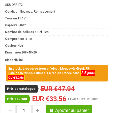
SKU
DFR172
Condition
Nouveau, Remplacement
Tension
11.1V
Capacité
60Wh
Nombre de cellules
6 Cellules
Composition
Li-ion
Couleur
Noir
Dimension
208x48x20mm
Disponibilité
En stock. Lieu où se trouve l'objet: Moussy-le-Neuf, FR.
2-5 jours
Date de livraison estimée: Livrés en France dans
ouvrables
EUR €47.94
Prix de catalogue
EUR €33.56
Prix courant
+ EUR €1.59 Livraison
Ajouter au panier