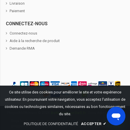
Livraison
Paiement
CONNECTEZ-NOUS
Connectez-nous
Aide à la recherche de produit
Demande RMA
Ce site utilise des cookies pour améliorer le site et votre expérience
utilisateur. En poursuivant votre navigation, vous acceptez l'utilisation de
cookies ou technologies similaires, nécessaires au bon fonctionnement
Propriété littéraire ©
2026
BatteriePourDell.fr
. Tous droits réservés.
du site.
Tous les logos et les marques mentionnées sur ce site Web sont
POLITIQUE DE CONFIDENTIALITÉ
ACCEPTER
✔
uniquement utilisées pour indiquer que nos produits peuvent être