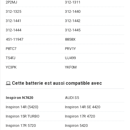
2P2MJ
312-1311
312-1325
312-1440
312-1441
312-1442
312-1444
312-1445
451-11947
8858X
P8TC7
PRV1Y
T54FJ
UJ499
YC3PK
YKF0M
Cette batterie est aussi compatible avec
Inspiron N7420
AUDI S5
Inspiron 14R (5420)
Inspiron 14R SE 4420
Inspiron 15R TURBO
Inspiron 17R 4720
Inspiron 17R 5720
Inspiron 5420