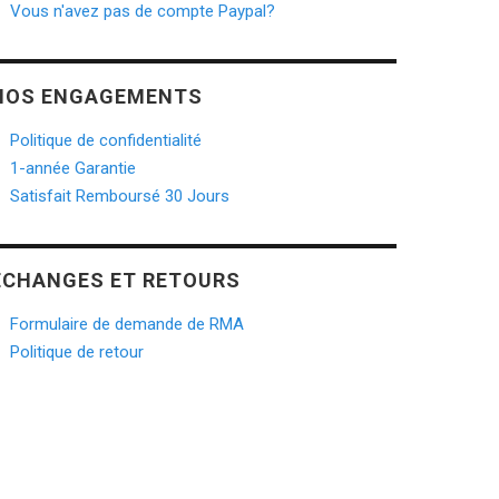
Vous n'avez pas de compte Paypal?
enariats
Obtention de la certification
connues
ISO9001 du système de gestion
Croissance sig
NOS ENGAGEMENTS
argissant
de la qualité, garantissant que
part de march
hé des
la qualité des produits répond
étant très ap
Politique de confidentialité
aux normes internationales.
consommateu
1-année Garantie
Satisfait Remboursé 30 Jours
2018
2019
ÉCHANGES ET RETOURS
Formulaire de demande de RMA
Politique de retour