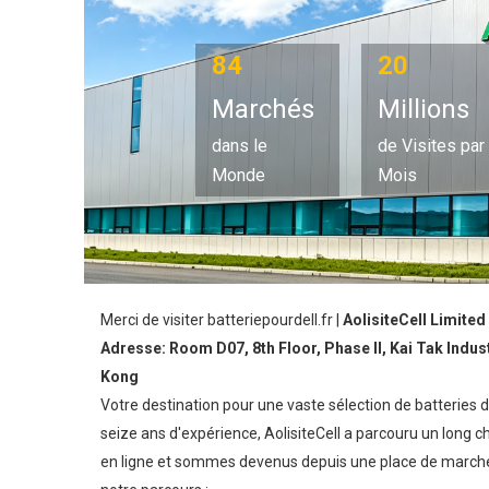
84
20
Marchés
Millions
dans le
de Visites par
Monde
Mois
Merci de visiter batteriepourdell.fr |
AolisiteCell Limite
Adresse: Room D07, 8th Floor, Phase II, Kai Tak Indus
Kong
Votre destination pour une vaste sélection de batteries
seize ans d'expérience, AolisiteCell a parcouru un l
en ligne et sommes devenus depuis une place de marché 