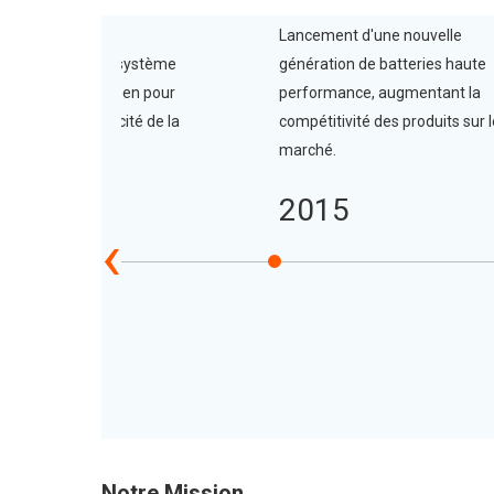
Lancement d'une nouvelle
Optimisation du système
génération de batteries haute
logistique européen pour
performance, augmentant la
améliorer l'efficacité de la
compétitivité des produits sur l
livraison.
marché.
2014
2015
‹
Notre Mission