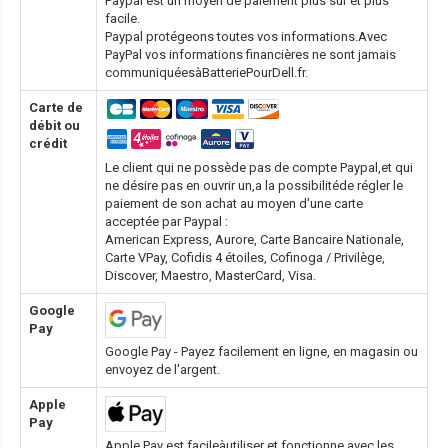
Paypal est un moyen de paiement plus sûr et plus
facile.
Paypal protégeons toutes vos informations.Avec
PayPal vos informations financières ne sont jamais
communiquéesàBatteriePourDell.fr.
Carte de
débit ou
crédit
Le client qui ne possède pas de compte Paypal,et qui
ne désire pas en ouvrir un,a la possibilitéde régler le
paiement de son achat au moyen d'une carte
acceptée par Paypal :
American Express, Aurore, Carte Bancaire Nationale,
Carte VPay, Cofidis 4 étoiles, Cofinoga / Privilège,
Discover, Maestro, MasterCard, Visa.
Google
Pay
Google Pay - Payez facilement en ligne, en magasin ou
envoyez de l'argent.
Apple
Pay
Apple Pay est facileàutiliser et fonctionne avec les