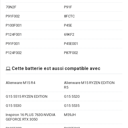
70N2F
P91F
P91F002
8FCTC
P100F001
P45E
P124F001
69KF2
P91F001
P45E001
P124F002
P87F002
Cette batterie est aussi compatible avec
Alienware M15 R4
Alienware M15 RYZEN EDITION
R5
G15 5515 RYZEN EDITION
G15 5520
G15 5530
G15 5535
Inspiron 16 PLUS 7630-NVIDIA
M59JH
GEFORCE RTX 3050