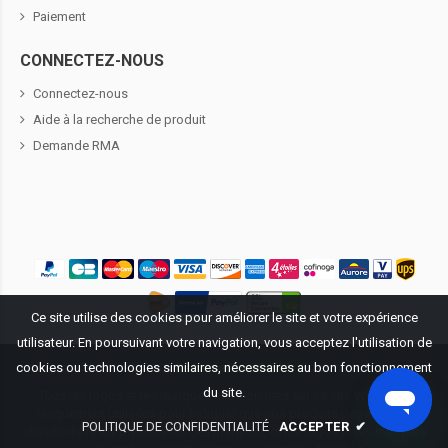
Paiement
CONNECTEZ-NOUS
Connectez-nous
Aide à la recherche de produit
Demande RMA
Ce site utilise des cookies pour améliorer le site et votre expérience
utilisateur. En poursuivant votre navigation, vous acceptez l'utilisation de
Propriété littéraire ©
2026
BatteriePourDell.fr
. Tous droits réservés.
cookies ou technologies similaires, nécessaires au bon fonctionnement
du site.
Tous les logos et les marques mentionnées sur ce site Web sont
uniquement utilisées pour indiquer que nos produits peuvent être
POLITIQUE DE CONFIDENTIALITÉ
ACCEPTER
✔
utilisés dans les produits de ces marques, et les logos et les marques