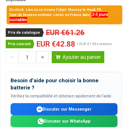
Disponibilité
En stock. Lieu où se trouve l'objet: Moussy-le-Neuf, FR.
2-5 jours
Date de livraison estimée: Livrés en France dans
ouvrables
EUR €61.26
Prix de catalogue
EUR €42.88
Prix courant
+ EUR €1.59 Livraison
Ajouter au panier
Besoin d’aide pour choisir la bonne
batterie ?
Vérifiez la compatibilité et obtenez rapidement de l’aide.
Discuter sur Messenger
Discuter sur WhatsApp