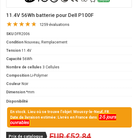
11.4V 56Wh batterie pour Dell P100F
1259 évaluations
SKU
DFR2006
Condition
Nouveau, Remplacement
Tension
11.4V
Capacité
56Wh
Nombre de cellules
3 Cellules
Composition
Li-Polymer
Couleur
Noir
Dimension
*mm
Disponibilité
En stock. Lieu où se trouve l'objet: Moussy-le-Neuf, FR.
2-5 jours
Date de livraison estimée: Livrés en France dans
ouvrables
EUR €52.84
Prix de catalogue