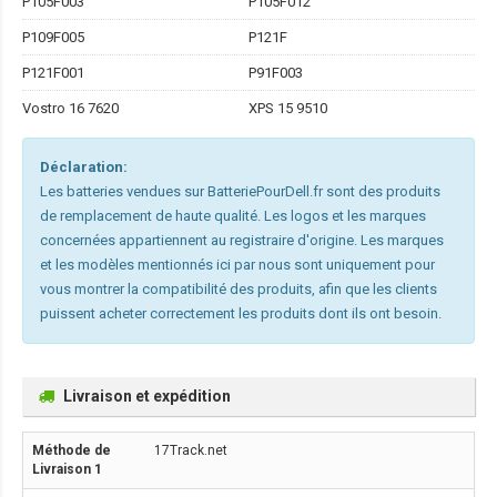
P105F003
P105F012
P109F005
P121F
P121F001
P91F003
Vostro 16 7620
XPS 15 9510
Déclaration:
Les batteries vendues sur BatteriePourDell.fr sont des produits
de remplacement de haute qualité. Les logos et les marques
concernées appartiennent au registraire d'origine. Les marques
et les modèles mentionnés ici par nous sont uniquement pour
vous montrer la compatibilité des produits, afin que les clients
puissent acheter correctement les produits dont ils ont besoin.
Livraison et expédition
17Track.net