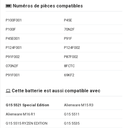
Numéros de pièces compatibles
P100F001
P45E
P100F
70N2F
P45E001
P91F
P124F001
P124F002
P91F002
P87F002
070N2F
8FCTC
P91F001
69KF2
Cette batterie est aussi compatible avec
G15 5521 Special Edition
Alienware M15 R3
Alienware M16 R1
G15 5511
G15 5515 RYZEN EDITION
G15 5535