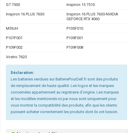
G7 7500
Inspiron 15 7510
Inspiron 16 PLUS 7630
Inspiron 16 PLUS 7630-NVIDIA
GEFORCE RTX 4060
M59JH
P105F010
P107F001
P109F001
P109F002
P109F008
Vostro 7620
Déclaration:
Les batteries vendues sur BatteriePourDell.fr sont des produits
de remplacement de haute qualité. Les logos et les marques
concernées appartiennent au registraire d'origine. Les marques
et les modèles mentionnés ici par nous sont uniquement pour
vous montrer la compatibilité des produits, afin que les clients
puissent acheter correctement les produits dont ils ont besoin.