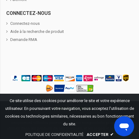
CONNECTEZ-NOUS
Connectez-nous
Aide à la recherche de produit
Demande RMA
Ce site utilise des cookies pour améliorer le site et votre expérience
utilisateur. En poursuivant votre navigation, vous acceptez l'utilisation de
Propriété littéraire ©
2026
BatteriePourDell.fr
. Tous droits réservés.
cookies ou technologies similaires, nécessaires au bon fonctionnement
Tous les logos et les marques mentionnées sur ce site Web sont
uniquement utilisées pour indiquer que nos produits peuvent être
du site.
utilisés dans les produits de ces marques, et les logos et les marques
concernées appartiennent au registraire d'origine.
POLITIQUE DE CONFIDENTIALITÉ
ACCEPTER
✔