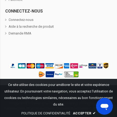
CONNECTEZ-NOUS
Connectez-nous
Aide à la recherche de produit
Demande RMA
Ce site utilise des cookies pour améliorer le site et votre expérience
utilisateur. En poursuivant votre navigation, vous acceptez l'utilisation de
Propriété littéraire ©
2026
BatteriePourDell.fr
. Tous droits réservés.
cookies ou technologies similaires, nécessaires au bon fonctionnement
Tous les logos et les marques mentionnées sur ce site Web sont
uniquement utilisées pour indiquer que nos produits peuvent être
du site.
utilisés dans les produits de ces marques, et les logos et les marques
concernées appartiennent au registraire d'origine.
POLITIQUE DE CONFIDENTIALITÉ
ACCEPTER
✔