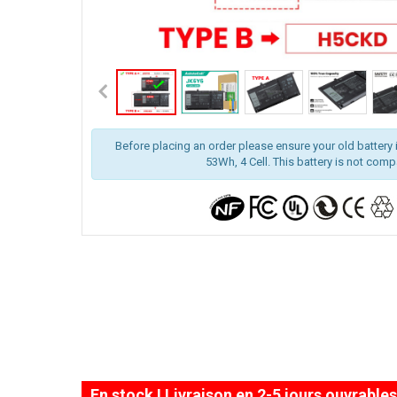
Before placing an order please ensure your old battery i
53Wh, 4 Cell. This battery is not comp
En stock ! Livraison en 2-5 jours ouvrables