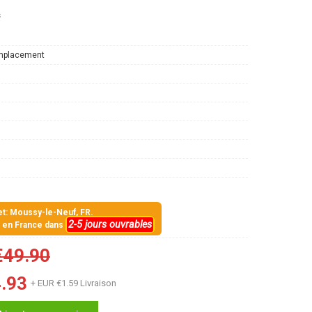
s
mplacement
jet: Moussy-le-Neuf, FR.
2-5 jours ouvrables
s en France dans
€49.90
.93
+ EUR €1.59 Livraison