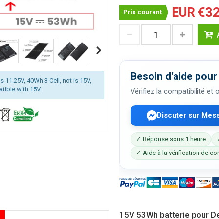
EUR €32
Prix courant
Besoin d’aide pour 
s 11.25V, 40Wh 3 Cell, not is 15V,
atible with 15V.
Vérifiez la compatibilité et
Discuter sur Mes
✓ Réponse sous 1 heure
✓ Aide à la vérification de co
15V 53Wh batterie pour De