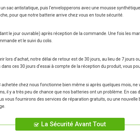
un sac antistatique, puis l'envelopperons avec une mousse synthétique 
nche, pour que notre batterie arrive chez vous en toute sécurité.
dant le jour ouvrable) après réception de la commande. Une fois les m
mmande et le suivi du colis.
r lors d'achat, notre délai de retour est de 30 jours, au lieu de 7 jours o
s dans ces 30 jours d'essai à compte de la réception du produit, vou
8
achetée chez nous fonctionne bien même si après quelques mois, ne vo
 ans, il y a très peu de chance que nos batteries ont un problème. En ca
us vous fournirons des services de réparation gratuits, ou une nouvell
ge.
La Sécurité Avant Tout