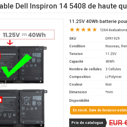
able Dell Inspiron 14 5408 de haute qu
11.25V 40Wh batterie pour
1264 évaluation
SKU
DFR1929
Condition
Nouveau, Re
Tension
11.25V
Capacité
40Wh
Nombre de cellules
3 Cellules
Composition
Li-Polymer
Couleur
Noir
Dimension
*mm
Disponibilité
En stock. Date de livraison esti
EUR 
Prix de catalogue