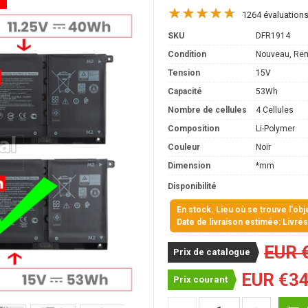
1264 évaluation
SKU
DFR1914
Condition
Nouveau, Re
Tension
15V
Capacité
53Wh
Nombre de cellules
4 Cellules
Composition
Li-Polymer
Couleur
Noir
Dimension
*mm
Disponibilité
En stock. Lieu où se trouve l'ob
Date de livraison estimée: Livré
EUR 
Prix de catalogue
EUR €34
Prix courant