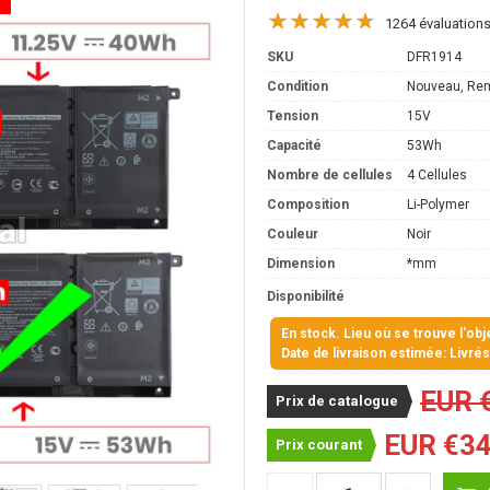
1264 évaluation
SKU
DFR1914
Condition
Nouveau, Re
Tension
15V
Capacité
53Wh
Nombre de cellules
4 Cellules
Composition
Li-Polymer
Couleur
Noir
Dimension
*mm
Disponibilité
En stock. Lieu où se trouve l'ob
Date de livraison estimée: Livré
EUR 
Prix de catalogue
EUR €34
Prix courant