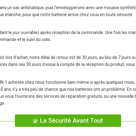
ns un sac antistatique, puis l'envelopperons avec une mousse synthétiq
que étanche, pour que notre batterie arrive chez vous en toute sécurité.
dant le jour ouvrable) après réception de la commande. Une fois les m
mmande et le suivi du colis.
r lors d'achat, notre délai de retour est de 30 jours, au lieu de 7 jours o
ices dans ces 30 jours d'essai à compte de la réception du produit, 
IN-1
achetée chez nous fonctionne bien même si après quelques mois, n
e 10 ans, il y a très peu de chance que nos batteries ont un problème. E
us vous fournirons des services de réparation gratuits, ou une nouvell
ge.
La Sécurité Avant Tout