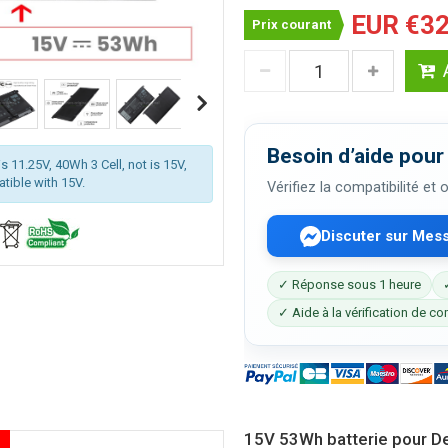
EUR €32
Prix courant
Besoin d’aide pour 
s 11.25V, 40Wh 3 Cell, not is 15V,
atible with 15V.
Vérifiez la compatibilité et
Discuter sur Mes
✓ Réponse sous 1 heure
✓ Aide à la vérification de co
15V 53Wh batterie pour De