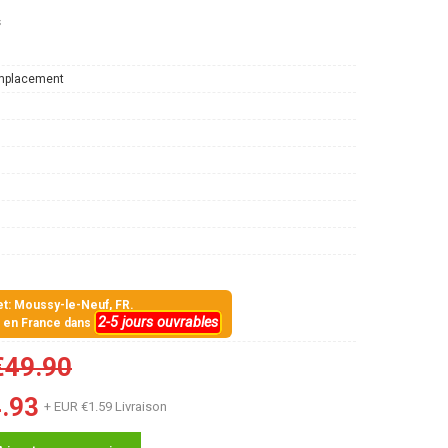
s
mplacement
jet: Moussy-le-Neuf, FR.
2-5 jours ouvrables
s en France dans
€49.90
.93
+ EUR €1.59 Livraison