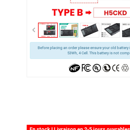
Before placing an order please ensure your old battery i
53Wh, 4 Cell. This battery is not comp
En stock ! Livraison en 2-5 jours ouvrables