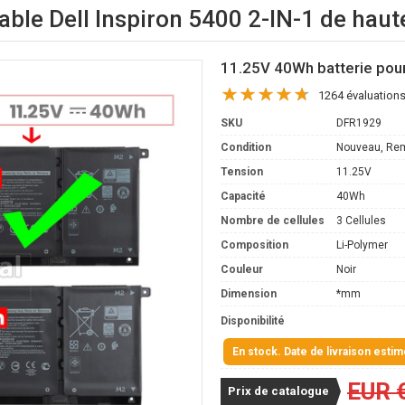
able Dell Inspiron 5400 2-IN-1 de haut
11.25V 40Wh batterie pour
1264 évaluation
SKU
DFR1929
Condition
Nouveau, Re
Tension
11.25V
Capacité
40Wh
Nombre de cellules
3 Cellules
Composition
Li-Polymer
Couleur
Noir
Dimension
*mm
Disponibilité
En stock. Date de livraison esti
EUR 
Prix de catalogue