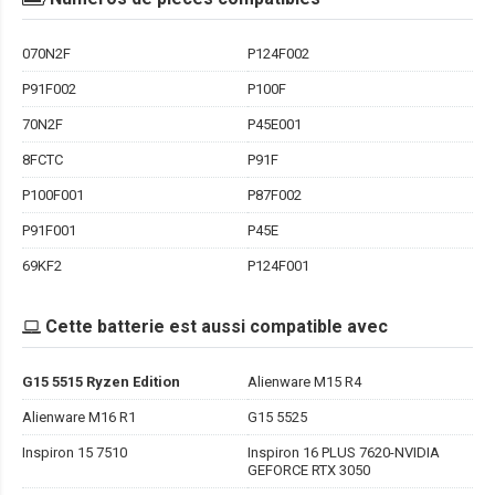
070N2F
P124F002
P91F002
P100F
70N2F
P45E001
8FCTC
P91F
P100F001
P87F002
P91F001
P45E
69KF2
P124F001
Cette batterie est aussi compatible avec
G15 5515 Ryzen Edition
Alienware M15 R4
Alienware M16 R1
G15 5525
Inspiron 15 7510
Inspiron 16 PLUS 7620-NVIDIA
GEFORCE RTX 3050