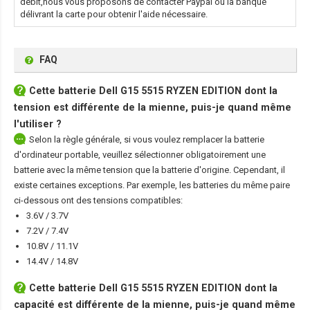
débit,nous vous proposons de contacter Paypal ou la banque
délivrant la carte pour obtenir l'aide nécessaire.
FAQ
Cette
batterie Dell G15 5515 RYZEN EDITION
dont la
tension est différente de la mienne, puis-je quand même
l'utiliser ?
Selon la règle générale, si vous voulez remplacer la batterie
d'ordinateur portable, veuillez sélectionner obligatoirement une
batterie avec la même tension que la batterie d'origine. Cependant, il
existe certaines exceptions. Par exemple, les batteries du même paire
ci-dessous ont des tensions compatibles:
3.6V / 3.7V
7.2V / 7.4V
10.8V / 11.1V
14.4V / 14.8V
Cette
batterie Dell G15 5515 RYZEN EDITION
dont la
capacité est différente de la mienne, puis-je quand même