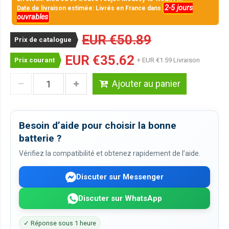
2-5 jours
Date de livraison estimée: Livrés en France dans
ouvrables
EUR €50.89
Prix de catalogue
EUR €35.62
Prix courant
+ EUR €1.59 Livraison
Ajouter au panier
Besoin d’aide pour choisir la bonne
batterie ?
Vérifiez la compatibilité et obtenez rapidement de l’aide.
Discuter sur Messenger
Discuter sur WhatsApp
✓ Réponse sous 1 heure