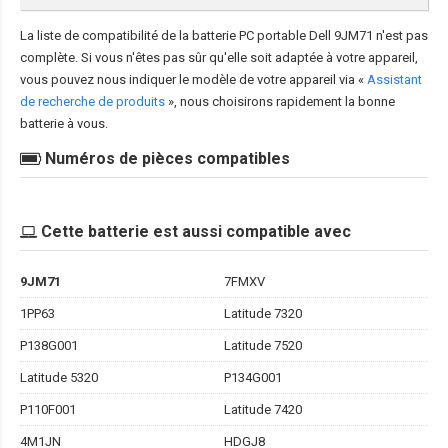
La liste de compatibilité de la
batterie PC portable Dell 9JM71
n'est pas
complète. Si vous n'êtes pas sûr qu'elle soit adaptée à votre appareil,
vous pouvez nous indiquer le modèle de votre appareil via «
Assistant
de recherche de produits
», nous choisirons rapidement la bonne
batterie à vous.
Numéros de pièces compatibles
Cette batterie est aussi compatible avec
9JM71
7FMXV
1PP63
Latitude 7320
P138G001
Latitude 7520
Latitude 5320
P134G001
P110F001
Latitude 7420
4M1JN
HDGJ8