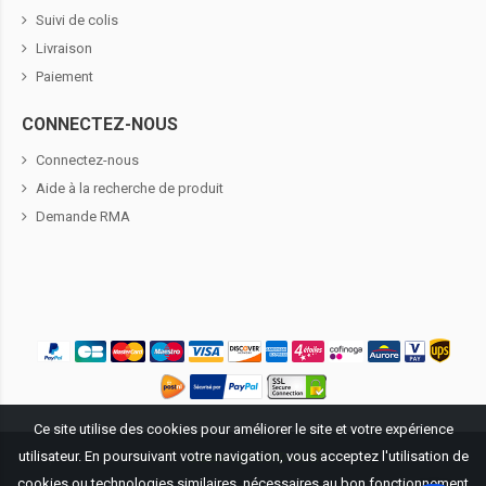
Suivi de colis
Livraison
Paiement
CONNECTEZ-NOUS
Connectez-nous
Aide à la recherche de produit
Demande RMA
Ce site utilise des cookies pour améliorer le site et votre expérience
utilisateur. En poursuivant votre navigation, vous acceptez l'utilisation de
Propriété littéraire ©
2026
BatteriePourDell.fr
. Tous droits réservés.
cookies ou technologies similaires, nécessaires au bon fonctionnement