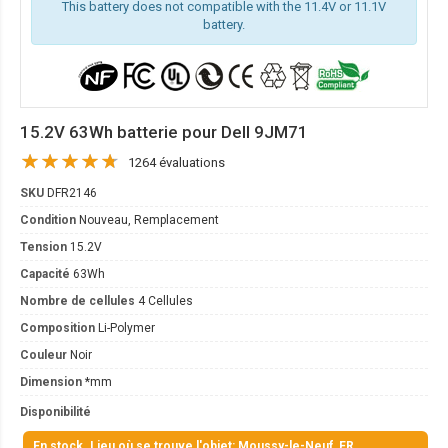
This battery does not compatible with the 11.4V or 11.1V
battery.
15.2V 63Wh batterie pour Dell 9JM71
1264 évaluations
SKU
DFR2146
Condition
Nouveau, Remplacement
Tension
15.2V
Capacité
63Wh
Nombre de cellules
4 Cellules
Composition
Li-Polymer
Couleur
Noir
Dimension
*mm
Disponibilité
En stock. Lieu où se trouve l'objet: Moussy-le-Neuf, FR.