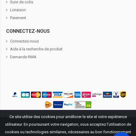
Suivi de colis
Livraison
Paiement
CONNECTEZ-NOUS
Connectez-nous
Aide à la recherche de produit
Demande RMA
Ce site utilise des cookies pour améliorer le site et votre expérience
utilisateur. En poursuivant votre navigation, vous acceptez l'utilisation de
Propriété littéraire ©
2026
BatteriePourDell.fr
. Tous droits réservés.
cookies ou technologies similaires, nécessaires au bon fonctionnement
Tous les logos et les marques mentionnées sur ce site Web sont