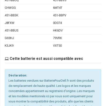
451-BBUQ
451-BBVS
CHWGG
6MT4T
451-BBSK
451-BBPV
J8FXW
0D074
451-BBUS
HK6DV
G69HJ
79VRK
K3JK9
VXT50
Cette batterie est aussi compatible avec
Déclaration:
Les batteries vendues sur BatteriePourDell.fr sont des produits
de remplacement de haute qualité. Les logos et les marques
concernées appartiennent au registraire d'origine. Les marques
et les modèles mentionnés ici par nous sont uniquement pour
vous montrer la compatibilité des produits, afin que les clients