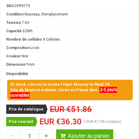
SKU
DFR9779
Condition
Nouveau, Remplacement
Tension
7.6V
Capacité
62Wh
Nombre de cellules
4 Cellules
Composition
Li-ion
Couleur
Noir
Dimension
*mm
Disponibilité
En stock. Lieu où se trouve l'objet: Moussy-le-Neuf, FR.
2-5 jours
Date de livraison estimée: Livrés en France dans
ouvrables
EUR €51.86
Prix de catalogue
EUR €36.30
Prix courant
+ EUR €1.59 Livraison
Ajouter au panier