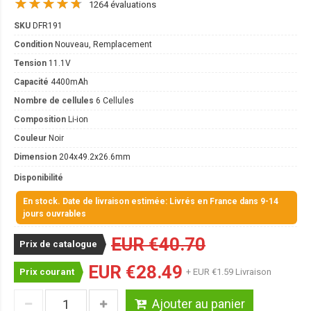
1264 évaluations
SKU
DFR191
Condition
Nouveau, Remplacement
Tension
11.1V
Capacité
4400mAh
Nombre de cellules
6 Cellules
Composition
Li-ion
Couleur
Noir
Dimension
204x49.2x26.6mm
Disponibilité
En stock. Date de livraison estimée: Livrés en France dans 9-14
jours ouvrables
EUR €40.70
Prix de catalogue
EUR €28.49
Prix courant
+ EUR €1.59 Livraison
Ajouter au panier