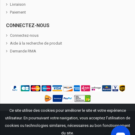
Livraison
Paiement
CONNECTEZ-NOUS
Connectez-nous
Aide à la recherche de produit
Demande RMA
Ce site utilise des cookies pour améliorer le site et votre expérience
Propriété littéraire ©
2026
BatteriePourDell.fr
. Tous droits réservés.
utilisateur. En poursuivant votre navigation, vous acceptez l'utilisation de
cookies ou technologies similaires, nécessaires au bon fonctionnement
Tous les logos et les marques mentionnées sur ce site Web sont
uniquement utilisées pour indiquer que nos produits peuvent être
du site.