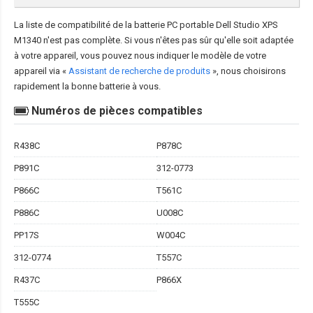
La liste de compatibilité de la
batterie PC portable Dell Studio XPS
M1340
n'est pas complète. Si vous n'êtes pas sûr qu'elle soit adaptée
à votre appareil, vous pouvez nous indiquer le modèle de votre
appareil via «
Assistant de recherche de produits
», nous choisirons
rapidement la bonne batterie à vous.
Numéros de pièces compatibles
R438C
P878C
P891C
312-0773
P866C
T561C
P886C
U008C
PP17S
W004C
312-0774
T557C
R437C
P866X
T555C