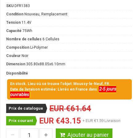
SKU
DFR1383
Condition
Nouveau, Remplacement
Tension
11.4V
Capacité
75Wh
Nombre de cellules
6 Cellules
Composition
Li-Polymer
Couleur
Noir
Dimension
305.80x88.05x6.10mm
Disponibilité
En stock. Lieu où se trouve l'objet: Moussy-le-Neuf, FR.
2-5 jours
Date de livraison estimée: Livrés en France dans
ouvrables
EUR €61.64
Prix de catalogue
EUR €43.15
Prix courant
+ EUR €1.59 Livraison
Ajouter au panier