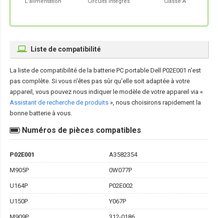
L'alimentation
Circuits Intégrés
Classe A
Liste de compatibilité
La liste de compatibilité de la
batterie PC portable Dell P02E001
n'est
pas complète. Si vous n'êtes pas sûr qu'elle soit adaptée à votre
appareil, vous pouvez nous indiquer le modèle de votre appareil via «
Assistant de recherche de produits
», nous choisirons rapidement la
bonne batterie à vous.
Numéros de pièces compatibles
P02E001
A3582354
M905P
0W077P
U164P
P02E002
U150P
Y067P
M909P
312-0186