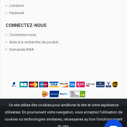
Livraison
Paiement
CONNECTEZ-NOUS
Connectez-nous
Aide à la recherche de produit
Demande RMA
Ce site utilise des cookies pour améliorer le site et votre expérience
utilisateur. En poursuivant votre navigation, vous acceptez l'utilisation de
Propriété littéraire ©
2026
BatteriePourDell.fr
. Tous droits réservés.
cookies ou technologies similaires, nécessaires au bon fonctionnement
Tous les logos et les marques mentionnées sur ce site Web sont
uniquement utilisées pour indiquer que nos produits peuvent être
du site.