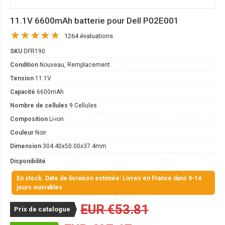
11.1V 6600mAh batterie pour Dell P02E001
1264 évaluations
SKU
DFR190
Condition
Nouveau, Remplacement
Tension
11.1V
Capacité
6600mAh
Nombre de cellules
9 Cellules
Composition
Li-ion
Couleur
Noir
Dimension
304.40x50.00x37.4mm
Disponibilité
En stock. Date de livraison estimée: Livrés en France dans 9-14
jours ouvrables
EUR €53.81
Prix de catalogue