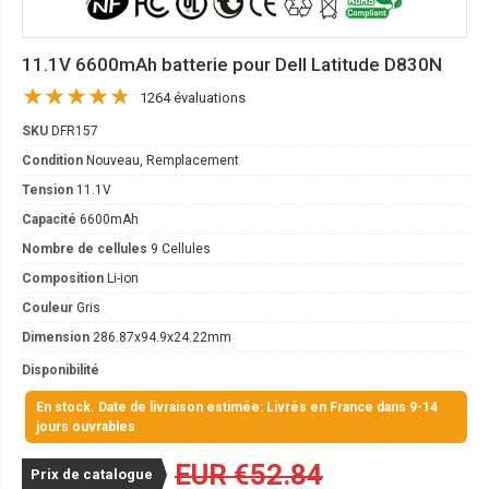
11.1V 6600mAh batterie pour Dell Latitude D830N
1264 évaluations
SKU
DFR157
Condition
Nouveau, Remplacement
Tension
11.1V
Capacité
6600mAh
Nombre de cellules
9 Cellules
Composition
Li-ion
Couleur
Gris
Dimension
286.87x94.9x24.22mm
Disponibilité
En stock. Date de livraison estimée: Livrés en France dans 9-14
jours ouvrables
EUR €52.84
Prix de catalogue