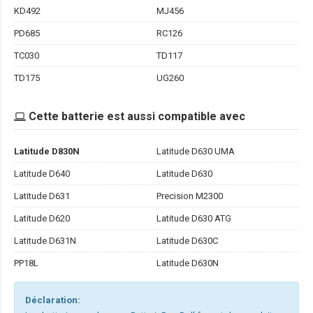
KD492
MJ456
PD685
RC126
TC030
TD117
TD175
UG260
Cette batterie est aussi compatible avec
Latitude D830N
Latitude D630 UMA
Latitude D640
Latitude D630
Latitude D631
Precision M2300
Latitude D620
Latitude D630 ATG
Latitude D631N
Latitude D630C
PP18L
Latitude D630N
Déclaration: