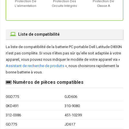
Protection De
Protection Des
Protection De
L'alimentation
Circuits Intégrés
Classe A
Liste de compatibilité
La liste de compatibilité de la
batterie PC portable Dell Latitude D830N
n'est pas complète. Si vous n'êtes pas sûr qu'elle soit adaptée à votre
appareil, vous pouvez nous indiquer le modèle de votre appareil via «
Assistant de recherche de produits
», nous choisirons rapidement la
bonne batterie à vous.
Numéros de pièces compatibles
0GD775
0JD606
0KD491
310-9080
312-0386
451-10299
GD775
JD617