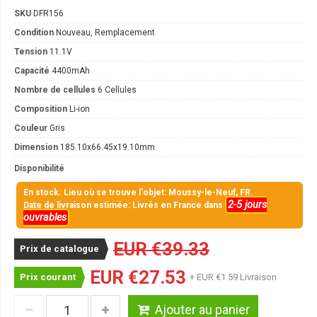
SKU
DFR156
Condition
Nouveau, Remplacement
Tension
11.1V
Capacité
4400mAh
Nombre de cellules
6 Cellules
Composition
Li-ion
Couleur
Gris
Dimension
185.10x66.45x19.10mm
Disponibilité
En stock. Lieu où se trouve l'objet: Moussy-le-Neuf, FR.
2-5 jours
Date de livraison estimée: Livrés en France dans
ouvrables
EUR €39.33
Prix de catalogue
EUR €27.53
Prix courant
+ EUR €1.59 Livraison
Ajouter au panier