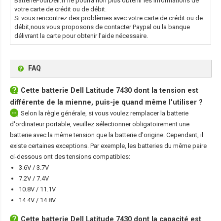
BatteriePourDell.fr ne pourra non plus obtenir les informations de
votre carte de crédit ou de débit.
Si vous rencontrez des problèmes avec votre carte de crédit ou de
débit,nous vous proposons de contacter Paypal ou la banque
délivrant la carte pour obtenir l'aide nécessaire.
FAQ
Cette
batterie Dell Latitude 7430
dont la tension est
différente de la mienne, puis-je quand même l'utiliser ?
Selon la règle générale, si vous voulez remplacer la batterie
d'ordinateur portable, veuillez sélectionner obligatoirement une
batterie avec la même tension que la batterie d'origine. Cependant, il
existe certaines exceptions. Par exemple, les batteries du même paire
ci-dessous ont des tensions compatibles:
3.6V / 3.7V
7.2V / 7.4V
10.8V / 11.1V
14.4V / 14.8V
Cette
batterie Dell Latitude 7430
dont la capacité est