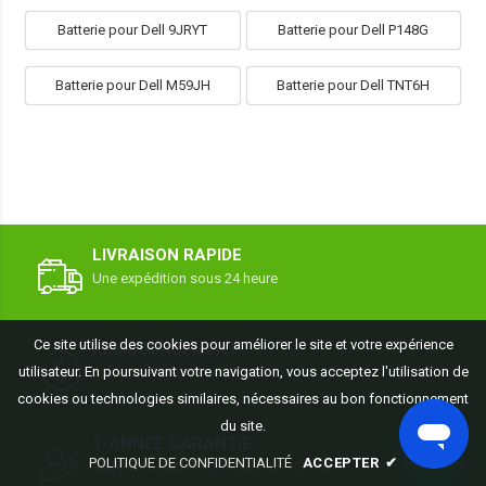
Batterie pour Dell 9JRYT
Batterie pour Dell P148G
Batterie pour Dell M59JH
Batterie pour Dell TNT6H
LIVRAISON RAPIDE
Une expédition sous 24 heure
Ce site utilise des cookies pour améliorer le site et votre expérience
REMBOURSEMENT
utilisateur. En poursuivant votre navigation, vous acceptez l'utilisation de
Satisfait Remboursé 30 Jours
cookies ou technologies similaires, nécessaires au bon fonctionnement
du site.
1-ANNÉE GARANTIE
POLITIQUE DE CONFIDENTIALITÉ
ACCEPTER
✔
Tous nos articles sont garantis 12 mois.