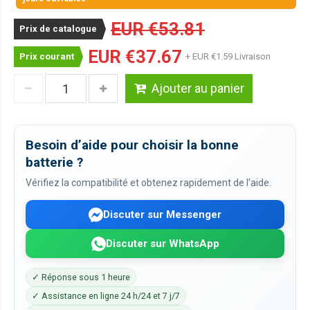
EUR €53.81
Prix de catalogue
EUR €37.67
Prix courant
+ EUR €1.59 Livraison
Ajouter au panier
Besoin d’aide pour choisir la bonne
batterie ?
Vérifiez la compatibilité et obtenez rapidement de l’aide.
Discuter sur Messenger
Discuter sur WhatsApp
✓ Réponse sous 1 heure
✓ Assistance en ligne 24 h/24 et 7 j/7