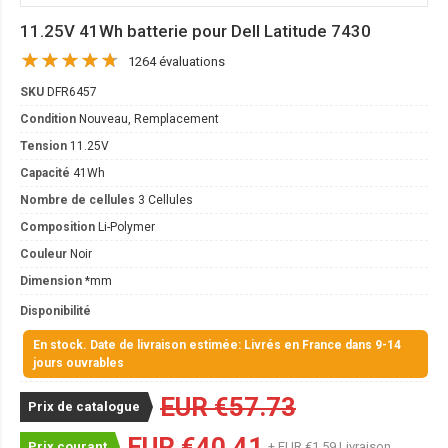
11.25V 41Wh batterie pour Dell Latitude 7430
1264 évaluations
SKU
DFR6457
Condition
Nouveau, Remplacement
Tension
11.25V
Capacité
41Wh
Nombre de cellules
3 Cellules
Composition
Li-Polymer
Couleur
Noir
Dimension
*mm
Disponibilité
En stock. Date de livraison estimée: Livrés en France dans 9-14
jours ouvrables
EUR €57.73
Prix de catalogue
EUR €40.41
Prix courant
+ EUR €1.59 Livraison