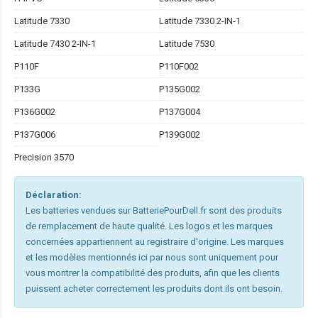
Latitude 7330
Latitude 7330 2-IN-1
Latitude 7430 2-IN-1
Latitude 7530
P110F
P110F002
P133G
P135G002
P136G002
P137G004
P137G006
P139G002
Precision 3570
Déclaration:
Les batteries vendues sur BatteriePourDell.fr sont des produits
de remplacement de haute qualité. Les logos et les marques
concernées appartiennent au registraire d'origine. Les marques
et les modèles mentionnés ici par nous sont uniquement pour
vous montrer la compatibilité des produits, afin que les clients
puissent acheter correctement les produits dont ils ont besoin.