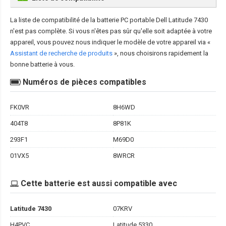
La liste de compatibilité de la
batterie PC portable Dell Latitude 7430
n'est pas complète. Si vous n'êtes pas sûr qu'elle soit adaptée à votre
appareil, vous pouvez nous indiquer le modèle de votre appareil via «
Assistant de recherche de produits
», nous choisirons rapidement la
bonne batterie à vous.
Numéros de pièces compatibles
FK0VR
8H6WD
404T8
8P81K
293F1
M69D0
01VX5
8WRCR
Cette batterie est aussi compatible avec
Latitude 7430
07KRV
H4PVC
Latitude 5330