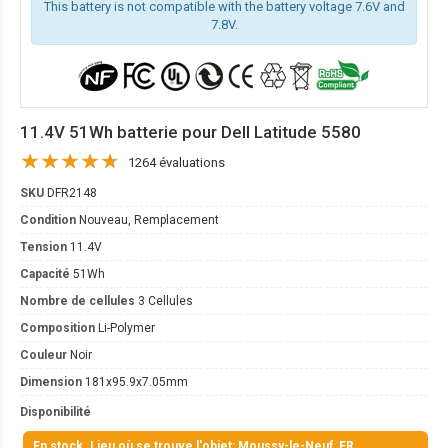
This battery is not compatible with the battery voltage 7.6V and
7.8V.
11.4V 51Wh batterie pour Dell Latitude 5580
1264 évaluations
SKU
DFR2148
Condition
Nouveau, Remplacement
Tension
11.4V
Capacité
51Wh
Nombre de cellules
3 Cellules
Composition
Li-Polymer
Couleur
Noir
Dimension
181x95.9x7.05mm
Disponibilité
En stock. Lieu où se trouve l'objet: Moussy-le-Neuf, FR.