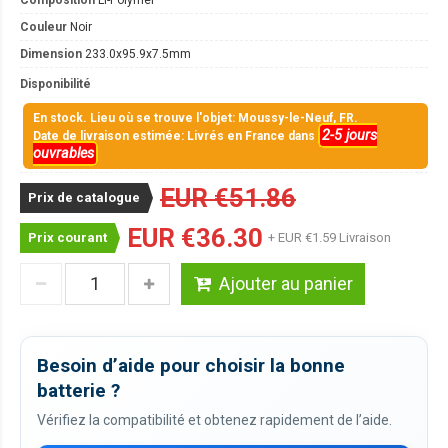
Couleur
Noir
Dimension
233.0x95.9x7.5mm
Disponibilité
En stock. Lieu où se trouve l'objet: Moussy-le-Neuf, FR.
2-5 jours
Date de livraison estimée: Livrés en France dans
ouvrables
EUR €51.86
Prix de catalogue
EUR €36.30
Prix courant
+ EUR €1.59 Livraison
Ajouter au panier
Besoin d’aide pour choisir la bonne
batterie ?
Vérifiez la compatibilité et obtenez rapidement de l’aide.