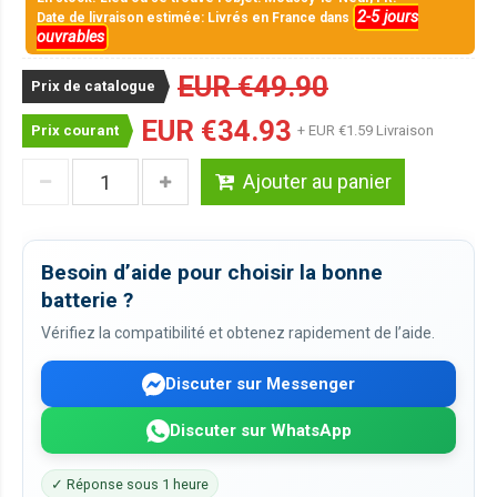
2-5 jours
Date de livraison estimée: Livrés en France dans
ouvrables
EUR €49.90
Prix de catalogue
EUR €34.93
Prix courant
+ EUR €1.59 Livraison
Ajouter au panier
Besoin d’aide pour choisir la bonne
batterie ?
Vérifiez la compatibilité et obtenez rapidement de l’aide.
Discuter sur Messenger
Discuter sur WhatsApp
✓ Réponse sous 1 heure