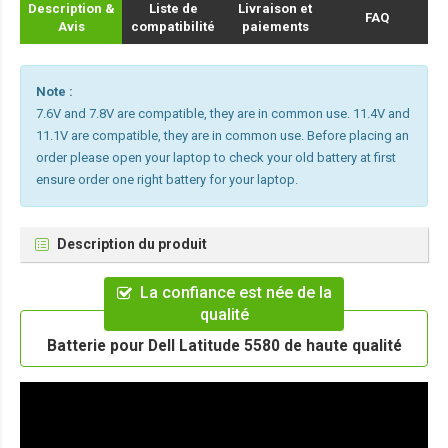
Description &
Liste de
Livraison et
FAQ
Avis
compatibilité
paiements
Note :
7.6V and 7.8V are compatible, they are in common use. 11.4V and
11.1V are compatible, they are in common use. Before placing an
order please open your laptop to check your old battery at first
ensure order one right battery for your laptop.
Description du produit
La confiance est née de la
qualité
Batterie pour Dell Latitude 5580 de haute qualité