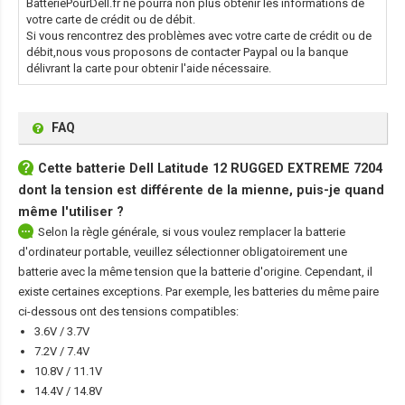
BatteriePourDell.fr ne pourra non plus obtenir les informations de
votre carte de crédit ou de débit.
Si vous rencontrez des problèmes avec votre carte de crédit ou de
débit,nous vous proposons de contacter Paypal ou la banque
délivrant la carte pour obtenir l'aide nécessaire.
FAQ
Cette
batterie Dell Latitude 12 RUGGED EXTREME 7204
dont la tension est différente de la mienne, puis-je quand
même l'utiliser ?
Selon la règle générale, si vous voulez remplacer la batterie
d'ordinateur portable, veuillez sélectionner obligatoirement une
batterie avec la même tension que la batterie d'origine. Cependant, il
existe certaines exceptions. Par exemple, les batteries du même paire
ci-dessous ont des tensions compatibles:
3.6V / 3.7V
7.2V / 7.4V
10.8V / 11.1V
14.4V / 14.8V