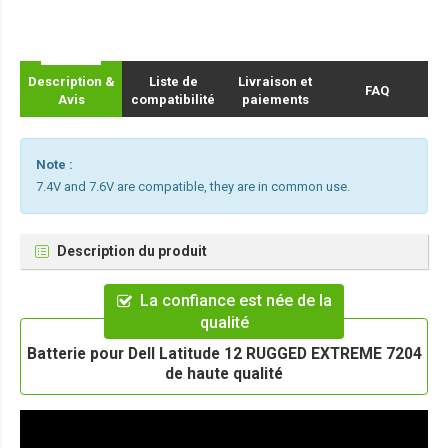
Description &
Liste de
Livraison et
FAQ
Avis
compatibilité
paiements
Note :
7.4V and 7.6V are compatible, they are in common use.
Description du produit
La confiance est née de la
qualité
Batterie pour Dell Latitude 12 RUGGED EXTREME 7204
de haute qualité