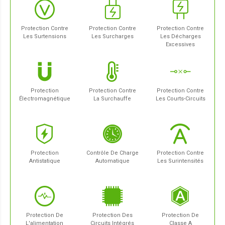
Protection Contre
Protection Contre
Protection Contre
Les Surtensions
Les Surcharges
Les Décharges
Excessives
Protection
Protection Contre
Protection Contre
Électromagnétique
La Surchauffe
Les Courts-Circuits
Protection
Contrôle De Charge
Protection Contre
Antistatique
Automatique
Les Surintensités
Protection De
Protection Des
Protection De
L'alimentation
Circuits Intégrés
Classe A