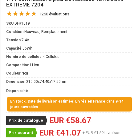
EXTREME 7204
1260 évaluations
SKU
DFR1019
Condition
Nouveau, Remplacement
Tension
7.4V
Capacité
56Wh
Nombre de cellules
4 Cellules
Composition
Li-ion
Couleur
Noir
Dimension
215.00x74.40x17.50mm
Disponibilité
En stock. Date de livraison estimée: Livrés en France dans 9-14
jours ouvrables
EUR €58.67
Prix de catalogue
EUR €41.07
Prix courant
+ EUR €1.59 Livraison