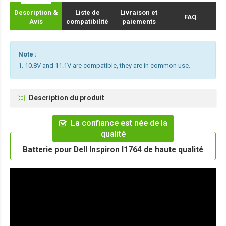
Description &
Liste de
Livraison et
FAQ
Avis
compatibilité
paiements
Note :
1. 10.8V and 11.1V are compatible, they are in common use.
Description du produit
La confiance est née de la
qualité
Batterie pour Dell Inspiron I1764 de haute qualité