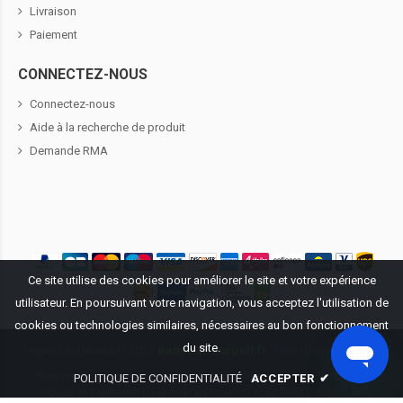
Livraison
Paiement
CONNECTEZ-NOUS
Connectez-nous
Aide à la recherche de produit
Demande RMA
Ce site utilise des cookies pour améliorer le site et votre expérience
utilisateur. En poursuivant votre navigation, vous acceptez l'utilisation de
cookies ou technologies similaires, nécessaires au bon fonctionnement
du site.
Propriété littéraire ©
2026
BatteriePourDell.fr
. Tous droits réservés.
Tous les logos et les marques mentionnées sur ce site Web sont
POLITIQUE DE CONFIDENTIALITÉ
ACCEPTER
✔
uniquement utilisées pour indiquer que nos produits peuvent être