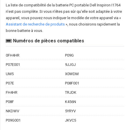
La liste de compatibilité de la
batterie PC portable Dell Inspiron I1764
n'est pas complète. Si vous n'êtes pas sûr qu'elle soit adaptée à votre
appareil, vous pouvez nous indiquer le modèle de votre appareil via «
Assistant de recherche de produits
», nous choisirons rapidement la
bonne batterie à vous.
Numéros de pièces compatibles
0FH4HR
P09G
P07E001
9JJGJ
UM5
X0WDM
P07E
P08F001
FH4HR
TRJDK
P08F
K456N
NKDWV
5YRYV
P09G001
JKVC5