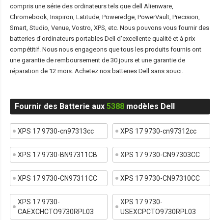
compris une série des ordinateurs tels que dell Alienware,
Chromebook, Inspiron, Latitude, Poweredge, PowerVault, Precision,
Smart, Studio, Venue, Vostro, XPS, etc. Nous pouvons vous fournir des
batteries d'ordinateurs portables Dell d'excellente qualité et à prix
compétitif. Nous nous engageons que tous les produits fournis ont
une garantie de remboursement de 30 jours et une garantie de
réparation de 12 mois. Achetez nos batteries Dell sans souci.
Fournir des Batterie aux
5388
modèles Dell
XPS 17 9730-cn97313cc
XPS 17 9730-cn97312cc
XPS 17 9730-BN97311CB
XPS 17 9730-CN97303CC
XPS 17 9730-CN97311CC
XPS 17 9730-CN97310CC
XPS 17 9730-
XPS 17 9730-
CAEXCHCTO9730RPL03
USEXCPCTO9730RPL03