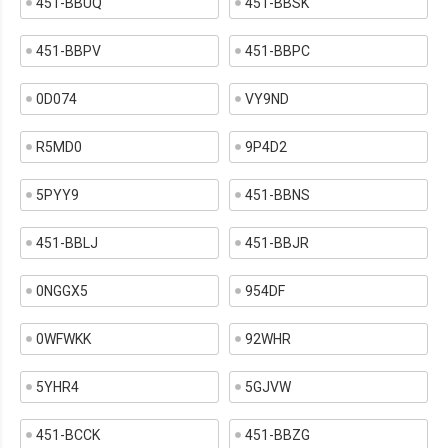
451-BBUQ
451-BBSK
451-BBPV
451-BBPC
0D074
VY9ND
R5MD0
9P4D2
5PYY9
451-BBNS
451-BBLJ
451-BBJR
0NGGX5
954DF
0WFWKK
92WHR
5YHR4
5GJVW
451-BCCK
451-BBZG