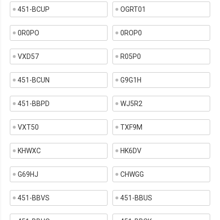
451-BCUP
OGRT01
0R0PO
0ROP0
VXD57
R05P0
451-BCUN
G9G1H
451-BBPD
WJ5R2
VXT50
TXF9M
KHWXC
HK6DV
G69HJ
CHWGG
451-BBVS
451-BBUS