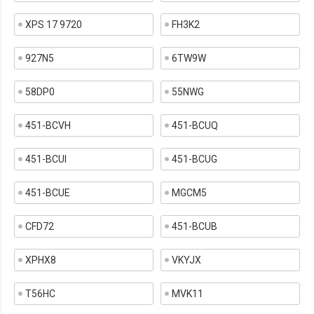
XPS 17 9720
FH3K2
927N5
6TW9W
58DP0
55NWG
451-BCVH
451-BCUQ
451-BCUI
451-BCUG
451-BCUE
MGCM5
CFD72
451-BCUB
XPHX8
VKYJX
T56HC
MVK11