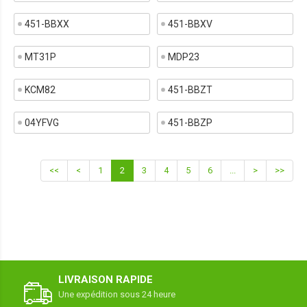
451-BBXX
451-BBXV
MT31P
MDP23
KCM82
451-BBZT
04YFVG
451-BBZP
<<
<
1
2
3
4
5
6
...
>
>>
LIVRAISON RAPIDE
Une expédition sous 24 heure